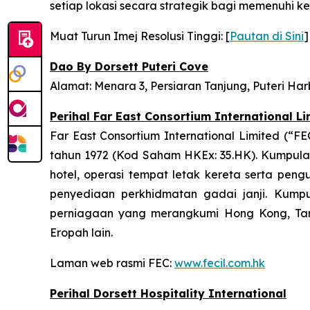
setiap lokasi secara strategik bagi memenuhi 
Muat Turun Imej Resolusi Tinggi: [
Pautan di Sini
]
Dao By Dorsett Puteri Cove
Alamat: Menara 3, Persiaran Tanjung, Puteri Har
Perihal Far East Consortium International Li
Far East Consortium International Limited (“
tahun 1972 (Kod Saham HKEx: 35.HK). Kumpula
hotel, operasi tempat letak kereta serta pen
penyediaan perkhidmatan gadai janji. Kumpu
perniagaan yang merangkumi Hong Kong, Tana
Eropah lain.
Laman web rasmi FEC:
www.fecil.com.hk
Perihal Dorsett Hospitality International