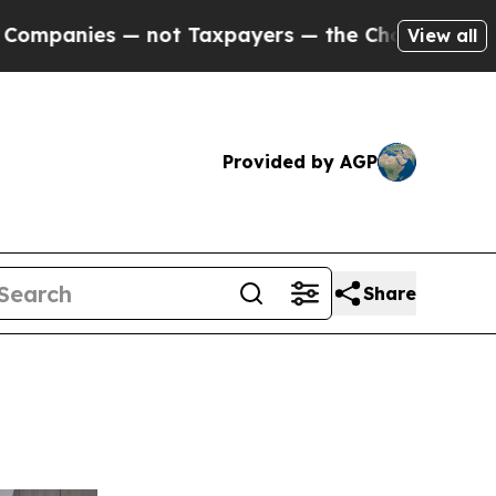
not Taxpayers — the Chance to Cash in on Public
View all
Provided by AGP
Share