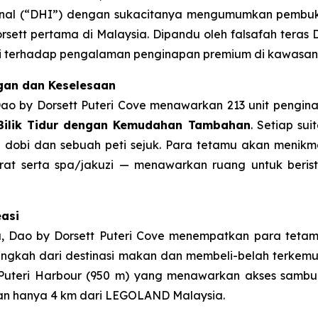
ational (“DHI”) dengan sukacitanya mengumumkan pemb
sett pertama di Malaysia. Dipandu oleh falsafah teras D
i terhadap pengalaman penginapan premium di kawasan pe
ngan dan Keselesaan
, Dao by Dorsett Puteri Cove menawarkan 213 unit peng
ua Bilik Tidur dengan Kemudahan Tambahan
. Setiap su
dobi dan sebuah peti sejuk. Para tetamu akan menikmat
rat serta spa/jakuzi — menawarkan ruang untuk beri
asi
Dao by Dorsett Puteri Cove menempatkan para tetamu
angkah dari destinasi makan dan membeli-belah terkemu
a Puteri Harbour (950 m) yang menawarkan akses sambu
n hanya 4 km dari LEGOLAND Malaysia.