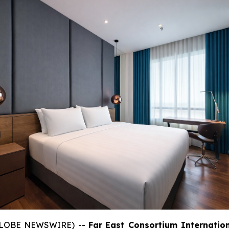
 (GLOBE NEWSWIRE) --
Far
East Consortium Internation