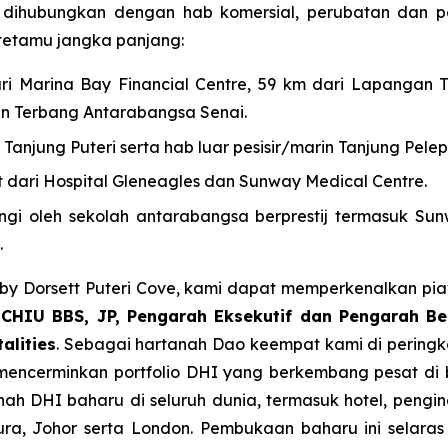
e dihubungkan dengan hab komersial, perubatan dan p
tetamu jangka panjang:
ri Marina Bay Financial Centre, 59 km dari Lapangan
an Terbang Antarabangsa Senai.
Tanjung Puteri serta hab luar pesisir/marin Tanjung Pelep
 dari Hospital Gleneagles dan Sunway Medical Centre.
ingi oleh sekolah antarabangsa berprestij termasuk Sunw
.
y Dorsett Puteri Cove, kami dapat memperkenalkan piawa
 CHIU BBS, JP, Pengarah Eksekutif dan Pengarah Be
alities
. Sebagai hartanah Dao keempat kami di peringka
ve mencerminkan portfolio DHI yang berkembang pesat d
nah DHI baharu di seluruh dunia, termasuk hotel, pengi
pura, Johor serta London. Pembukaan baharu ini sela