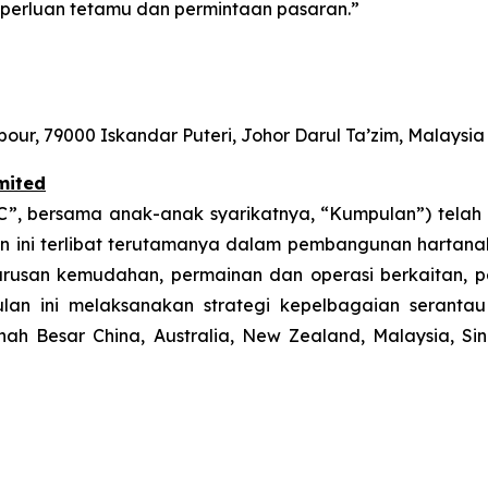
keperluan tetamu dan permintaan pasaran.”
bour, 79000 Iskandar Puteri, Johor Darul Ta’zim, Malaysia
mited
FEC”, bersama anak-anak syarikatnya, “Kumpulan”) tela
n ini terlibat terutamanya dalam pembangunan hartanah
gurusan kemudahan, permainan dan operasi berkaitan, p
lan ini melaksanakan strategi kepelbagaian serantau 
h Besar China, Australia, New Zealand, Malaysia, Si