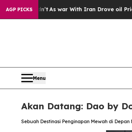
n’t
As war With Iran Drove oil Prices Higher, Tr
AGP PICKS
Menu
Akan Datang: Dao by Do
Sebuah Destinasi Penginapan Mewah di Depan 