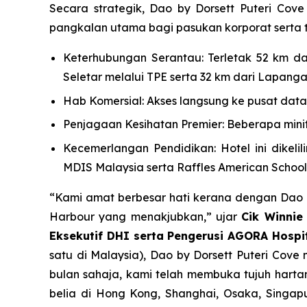
Secara strategik, Dao by Dorsett Puteri Cov
pangkalan utama bagi pasukan korporat serta 
Keterhubungan Serantau: Terletak 52 km da
Seletar melalui TPE serta 32 km dari Lapang
Hab Komersial: Akses langsung ke pusat data 
Penjagaan Kesihatan Premier: Beberapa minit
Kecemerlangan Pendidikan: Hotel ini dikelil
MDIS Malaysia serta Raffles American School
“Kami amat berbesar hati kerana dengan Dao b
Harbour yang menakjubkan,” ujar
Cik Winnie
Eksekutif DHI serta Pengerusi AGORA Hospit
satu di Malaysia), Dao by Dorsett Puteri Co
bulan sahaja, kami telah membuka tujuh harta
belia di Hong Kong, Shanghai, Osaka, Singa